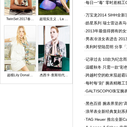
·
每日一“毒” 零时差精工
·
万宝龙2014 SIHH
TwinSet 2017春…
超现实主义，La …
·
皓星系列 瑞士雷达表
·
2013年最值得拥有的
·
男表冷淡女表进击 201
·
美利时登陆昆明 分享
·
记录过去 10款为纪念
·
温暖秋冬 只需一款“彩色
·
跨越时空的欧米茄超霸
超模Lily Donal…
杰西卡·查斯坦代…
·
每时每“刻” 腕表精雕
·
GALTISCOPIO珠宝
·
黑色百搭 腕表界里的“高
·
浪琴表全新经典复刻系列
·
TAG Heuer 推出全新Cal