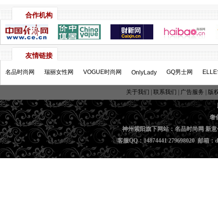
合作机构
友情链接
名品时尚网
瑞丽女性网
VOGUE时尚网
GQ男士网
ELL
OnlyLady
关于我们
|
联系我们
|
广告服务
|
版
奢
神州紫阳旗下网站：名品时尚网 新意
客服QQ：14874441 279698020 邮箱：di