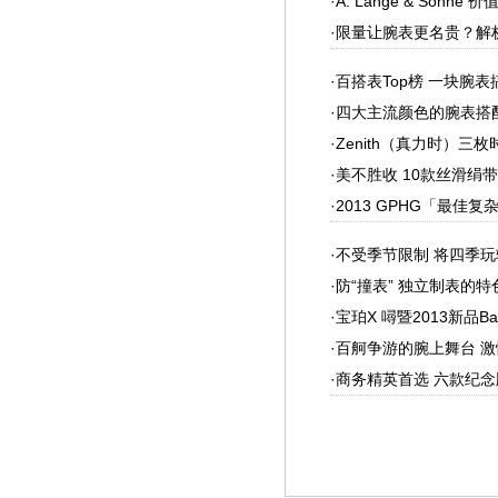
·
A. Lange & Söhn
·
限量让腕表更名贵？解
·
百搭表Top榜 一块腕
·
四大主流颜色的腕表搭
·
Zenith（真力时）三
·
美不胜收 10款丝滑绢
·
2013 GPHG「最佳
·
不受季节限制 将四季
·
防“撞表” 独立制表的特
·
宝珀X 噚暨2013新品Ba
·
百舸争游的腕上舞台 
·
商务精英首选 六款纪