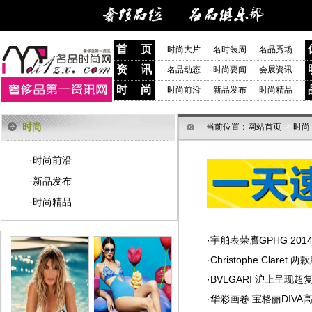
首 页
时尚大片
名时装周
名品秀场
资 讯
名品动态
时尚要闻
会展资讯
时 尚
时尚前沿
新品发布
时尚精品
时尚
当前位置：
网站首页
->
时尚
时尚前沿
·
新品发布
·
时尚精品
·
·
宇舶表荣膺GPHG 20
·
Christophe Claret
·
BVLGARI 沪上呈现
·
华彩画卷 宝格丽DIVA