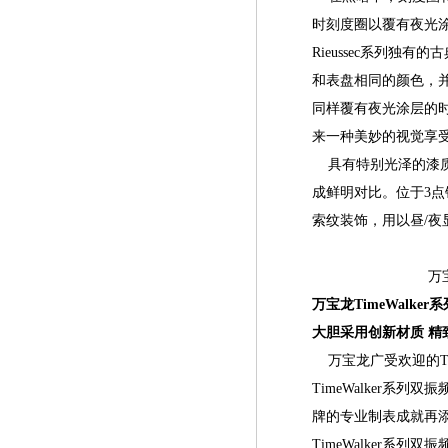
时刻度圈以覆有夜光涂
Rieussec系列
和表盘相同的颜色，
同样覆有夜光涂层的
来一种美妙的视觉享
具有特别光泽的漆质
成鲜明对比。位于3
索纹装饰，用以昼/
万
万宝龙TimeWalke
大胆采用创新材质 精
万宝龙广受欢迎的Tim
TimeWalker系
牌的专业制表成就再
TimeWalker系列