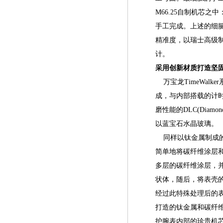
M66.25自制机芯
手工完成。上述的细
精准度，以瑞士高级
计。
采用创新材质打造坚
万宝龙TimeWal
成，与内部搭载的计
磨性能的DLC(Diam
以蓝宝石水晶玻璃。
同样以钛金属制成的
简单地将碳纤维涂层
多层的碳纤维涂层，
状体，随后，将表壳
经过此特殊处理后的
打造的钛金属和碳纤
护腕表内部的珍贵机