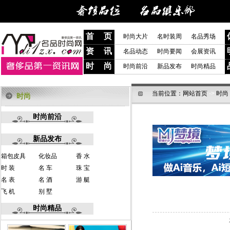
首 页
时尚大片
名时装周
名品秀场
资 讯
名品动态
时尚要闻
会展资讯
时 尚
时尚前沿
新品发布
时尚精品
当前位置：
网站首页
->
时尚
时尚
时尚前沿
新品发布
箱包皮具
化妆品
香 水
时 装
名 车
珠 宝
名 表
名 酒
游 艇
飞 机
别 墅
时尚精品