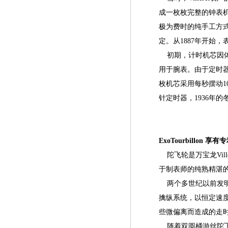
成一枚枚完整的钟表机
极为费时的纯手工方
定。从1887年开始
初期，计时机芯因体
用于腕表。由于定时器不
枚机芯采用每秒摆动1
针定时器，1936年的
ExoTourbillon 
陀飞轮是万宝龙Vil
于制表师的纯熟精湛
两个多世纪以前发明
擒纵系统，以恒定速
些微偏离而造成的走
随着双圆桶游丝陀飞轮(Tou