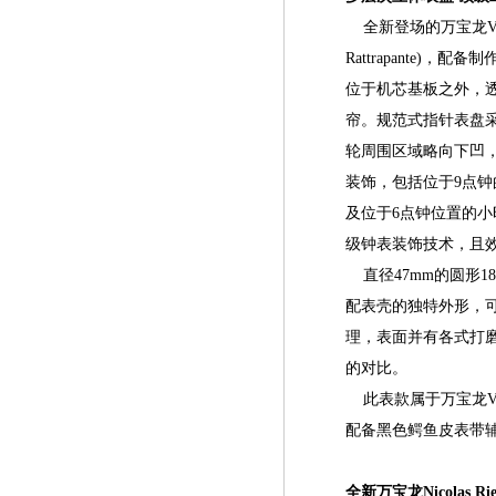
全新登场的万宝龙Ville
Rattrapante
位于机芯基板之外，
帘。规范式指针表盘采
轮周围区域略向下凹
装饰，包括位于9点钟
及位于6点钟位置的
级钟表装饰技术，且
直径47mm的圆形1
配表壳的独特外形，
理，表面并有各式打
的对比。
此表款属于万宝龙Vil
配备黑色鳄鱼皮表带辅
全新万宝龙Nicolas 