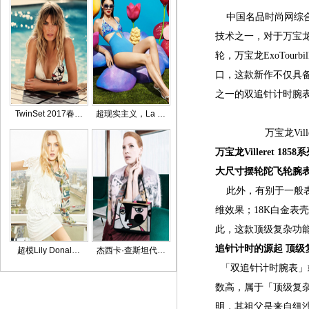
中国名品时尚网综合报道：
技术之一，对于万宝龙
轮，万宝龙ExoTou
口，这款新作不仅具
之一的双追针计时腕
TwinSet 2017春…
超现实主义，La …
万宝龙Vi
万宝龙Villeret 
大尺寸摆轮陀飞轮腕表
此外，有别于一般表
维效果；18K白金表
此，这款顶级复杂功能
追针计时的源起 顶级
超模Lily Donal…
杰西卡·查斯坦代…
「双追针计时腕表」或称为「
数高，属于「顶级复杂功能
明，其祖父是来自纽沙泰尔(N