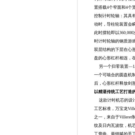
置搭载4个窄面和4
控制计时轮轴：其具
动时，导柱轮装置会
此时摆轮即以360,
时计时轮轴的钢质游
双层结构的下层在心形
盘的心形杠杆相连，
另一个归零装置—1/
一个可啮合的圆盘机
后，心形杠杆释放剑形
以精湛传统工艺打造
这款计时机芯的设计
工艺标准，万宝龙Vi
之一，来自于Vill
纹及日内瓦波纹，机
工弯曲。最细腻的手工工