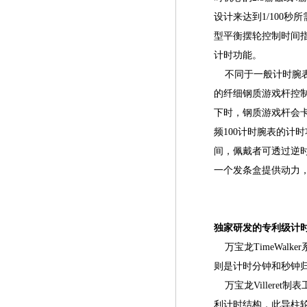
设计来达到1/100秒所
型平衡摆轮控制时间指示
计时功能。
不同于一般计时腕表持
的纤细钢质游戏杆控
下时，钢质游戏杆会卡止
频100计时腕表的计
间，佩戴者可透过逆
一个发条盒提供动力，
独家研发的专利级计
万宝龙TimeWalk
则是计时分钟和秒钟
万宝龙Villeret
利计时结构，此导柱