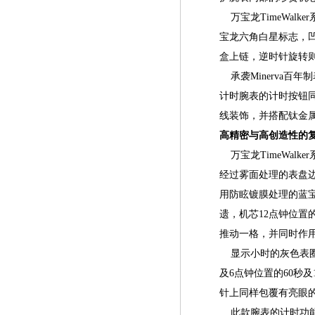
万宝龙TimeWal
宝龙六角白星标志，
盒上链，逆时针旋转
承袭Minerva百年制
计时腕表的计时按钮
线装饰，并搭配钛金
高精密与高创造性的
万宝龙TimeWal
经过雾面处理的表盘边
用防眩镀膜处理的蓝宝
遗，机芯12点钟位
推动一格，并同时作
显示小时的灰色表圈
及6点钟位置的60秒及
针上同样包覆有亮眼
此款腕表的计时功能透