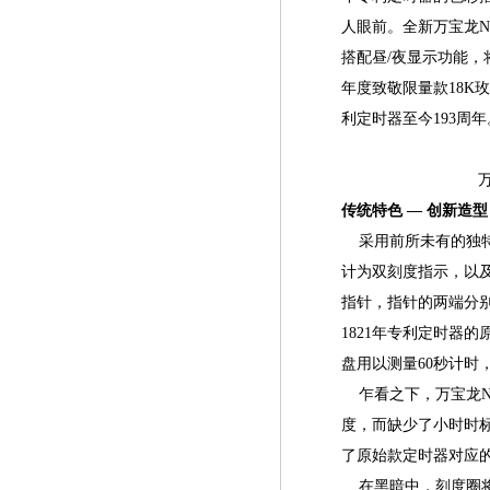
人眼前。全新万宝龙Ni
搭配昼/夜显示功能，将推
年度致敬限量款18K
利定时器至今193周年
万
传统特色 — 创新造型
采用前所未有的独特设计
计为双刻度指示，以
指针，指针的两端分
1821年专利定时器
盘用以测量60秒计时
乍看之下，万宝龙Nic
度，而缺少了小时时
了原始款定时器对应
在黑暗中，刻度圈将