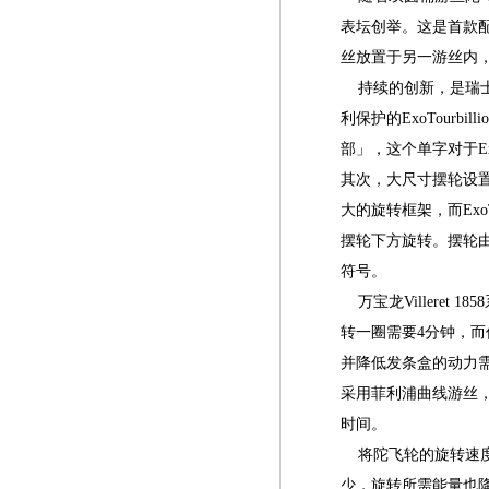
表坛创举。这是首款
丝放置于另一游丝内
持续的创新，是瑞士制
利保护的ExoTour
部」，这个单字对于Ex
其次，大尺寸摆轮设
大的旋转框架，而Exo
摆轮下方旋转。摆轮
符号。
万宝龙Villeret 
转一圈需要4分钟，
并降低发条盒的动力需求
采用菲利浦曲线游丝，每
时间。
将陀飞轮的旋转速度
少，旋转所需能量也