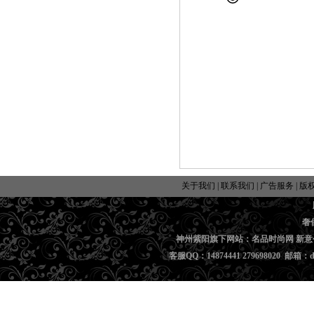
关于我们
|
联系我们
|
广告服务
|
版
奢
神州紫阳旗下网站：名品时尚网 新意
客服QQ：14874441 279698020 邮箱：di