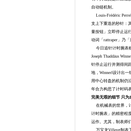
自动链机制。
Louis-Frédér
支上下重迭的秒针：
量按钮」立即停止运
动词「rattraper」乃
今日追针计时腕表机
Joseph Thaddä
针停止运行并测得间
地，Winnerl设
用中心转盘的机制仍沿用至今，
年合力构思了计时码
完美无瑕的细节 只为
在机械表的世界，计
计时腕表」的精密程
运作。尤其，制表师
万宝龙Villere