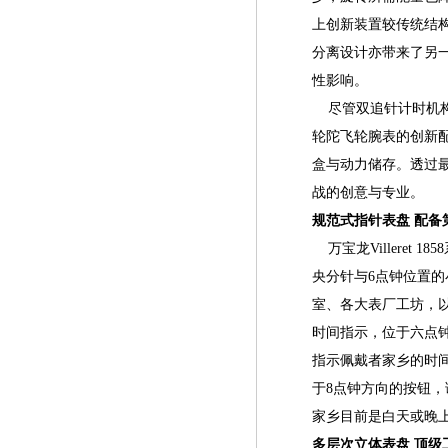
上创新装置较传统结
分离设计亦带来了另
性影响。
尽管双追针计时机构的增加
轮陀飞轮腕表的创新
盒与动力储存。透过最
战的创意与专业。
规范式指针表盘 配备
万宝龙Villeret
央分针与6点钟位置
室、各大表厂工坊，
时间指示，位于六点
指示佩戴者家乡的时
于8点钟方向的按钮，
家乡目前是白天或晚
多层次立体表盘 顶级