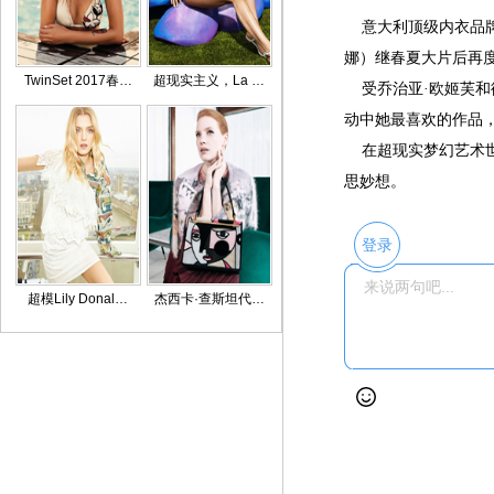
意大利顶级内衣品牌 La 
娜）继春夏大片后再度出镜
TwinSet 2017春…
超现实主义，La …
受乔治亚·欧姬芙和彼得
动中她最喜欢的作品，
在超现实梦幻艺术世
思妙想。
登录
超模Lily Donal…
杰西卡·查斯坦代…