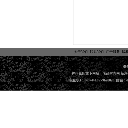
关于我们
|
联系我们
|
广告服务
|
版
奢
神州紫阳旗下网站：名品时尚网 新意
客服QQ：14874441 279698020 邮箱：di