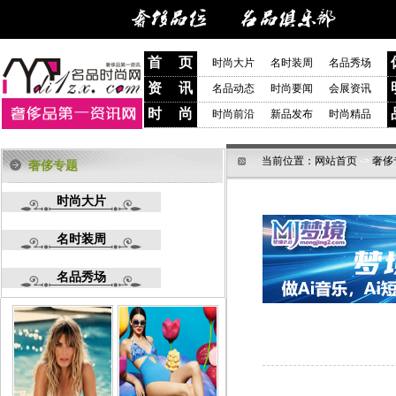
首 页
时尚大片
名时装周
名品秀场
资 讯
名品动态
时尚要闻
会展资讯
时 尚
时尚前沿
新品发布
时尚精品
当前位置：
网站首页
->
奢侈
奢侈专题
时尚大片
名时装周
名品秀场