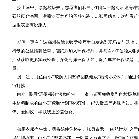
换上马甲、拿起垃圾夹，志愿者们和白小T团队一起对沿途海岸
石的废弃渔网、潜藏沙石之间的塑料包装……张勇感言，这些看得
据报表更有说服力。
期间，更有宁波鄞州赫德实验学校师生自发来到现场参与活动，
行动的公益招募信息，便踊跃加入环保行列，并与白小T创始人张
活动获取更多实践经验，深化海洋环保认知，融入丰富环保课题，
量。
另一边，几位白小T续航人同坚锋团队组成“出海小分队”，通过
行打捞。
白小T采用“环保积分”激励机制——参与者可凭收集到的垃圾兑
生材料制成的白小T“续航计划”环保T恤、纪念徽章等趣味周边。
饰、爱回收，串联线上公益链路。
如果衣服有生命，我将陪伴你终身。张勇表示，“续航计划”之于
是品牌故事，白小T将坚定不移、一以贯之地走下去，做“难而正确”