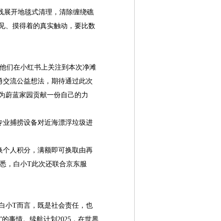
线展开地毯式清理，清除缠绕礁
见、摸得着的真实触动，要比数
他们在小红书上关注到本次净滩
勇交流公益想法，期待通过此次
为蔚蓝家园贡献一份自己的力
专业捕捞设备对近海漂浮垃圾进
换个人积分，满额即可换取由再
据悉，白小T此次还联合京东服
白小T而言，既是社会责任，也
的事情。续航计划2025，在世界