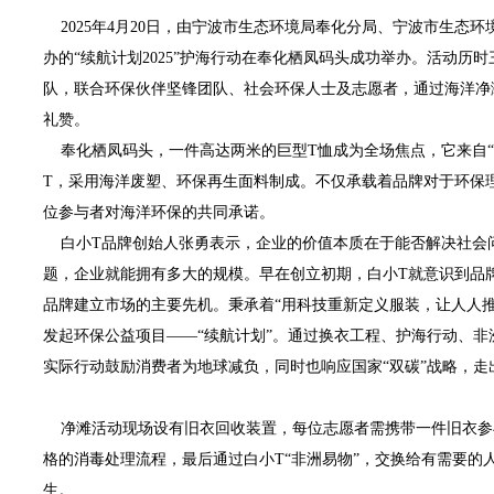
2025年4月20日，由宁波市生态环境局奉化分局、宁波市生态环
办的“续航计划2025”护海行动在奉化栖凤码头成功举办。活动历
队，联合环保伙伴坚锋团队、社会环保人士及志愿者，通过海洋净
礼赞。
奉化栖凤码头，一件高达两米的巨型T恤成为全场焦点，它来自“
T，采用海洋废塑、环保再生面料制成。不仅承载着品牌对于环保
位参与者对海洋环保的共同承诺。
白小T品牌创始人张勇表示，企业的价值本质在于能否解决社会
题，企业就能拥有多大的规模。早在创立初期，白小T就意识到品
品牌建立市场的主要先机。秉承着“用科技重新定义服装，让人人推
发起环保公益项目——“续航计划”。通过换衣工程、护海行动、
实际行动鼓励消费者为地球减负，同时也响应国家“双碳”战略，
净滩活动现场设有旧衣回收装置，每位志愿者需携带一件旧衣参
格的消毒处理流程，最后通过白小T“非洲易物”，交换给有需要的
生。