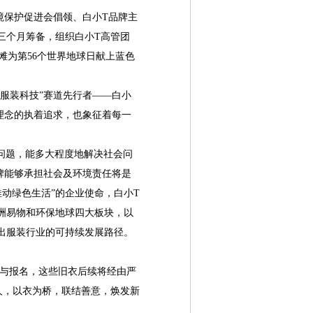
境保护促进会倡领、白小T品牌主
时三个月筹备，组织白小T高管团
滩为第56个世界地球日献上蓝色
服装科技”赛道先行者——白小
理念的执着追求，也象征着每一
问题，能多大程度地解决社会问
牌能够承担社会及环境责任将是
动绿色生活”的企业使命，白小T
非洲易物和环保地球四大板块，以
走出服装行业的可持续发展路径。
与报名，这些旧衣后续将经由严
人，以衣为桥，联结善意，焕发新