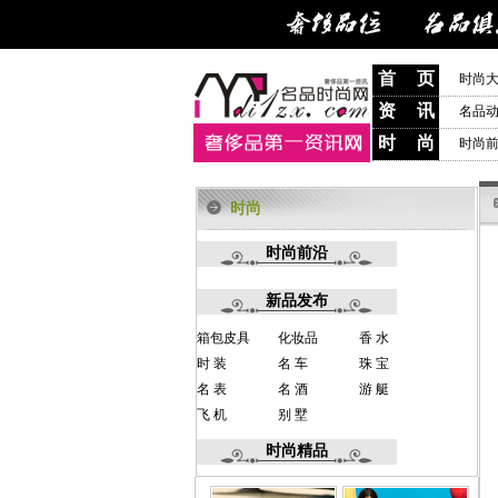
首 页
时尚
资 讯
名品
时 尚
时尚
时尚
时尚前沿
新品发布
箱包皮具
化妆品
香 水
时 装
名 车
珠 宝
名 表
名 酒
游 艇
飞 机
别 墅
时尚精品