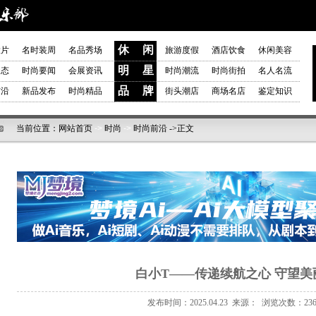
休 闲
大片
名时装周
名品秀场
旅游度假
酒店饮食
休闲美容
明 星
动态
时尚要闻
会展资讯
时尚潮流
时尚街拍
名人名流
品 牌
前沿
新品发布
时尚精品
街头潮店
商场名店
鉴定知识
当前位置：
网站首页
->
时尚
->
时尚前沿
->正文
白小T——传递续航之心 守望美
发布时间：2025.04.23 来源： 浏览次数：236