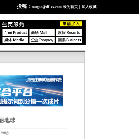
投稿：
|
tougao@di1zx.com
设为首页
加入收藏
丽地球
398次